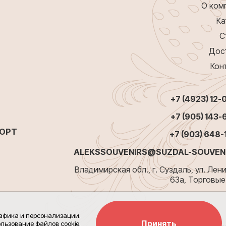
О ком
Ка
С
Дос
Кон
+7 (4923) 12-
+7 (905) 143-
ПОРТ
+7 (903) 648-
ALEKSSOUVENIRS@SUZDAL-SOUVENI
Владимирская обл., г. Суздаль, ул. Лени
63а, Торговые
рафика и персонализации.
Принять
льзование файлов cookie.