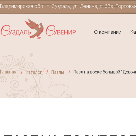
Владимирская обл., г. Суздаль, ул. Ленина, д. 63а, Торгов
О компании
Ка
Главная
Пазл на доске большой "Девоч
Каталог
Пазлы