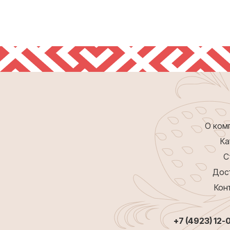
О ком
Ка
С
Дос
Кон
+7 (4923) 12-