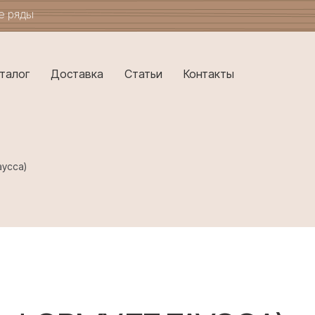
ые ряды
талог
Доставка
Статьи
Контакты
аусса)