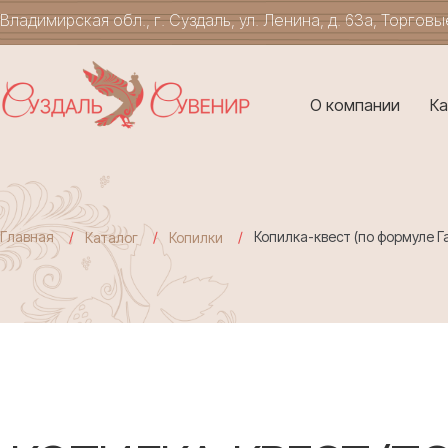
Владимирская обл., г. Суздаль, ул. Ленина, д. 63а, Торгов
О компании
Ка
Главная
Копилка-квест (по формуле Г
Каталог
Копилки