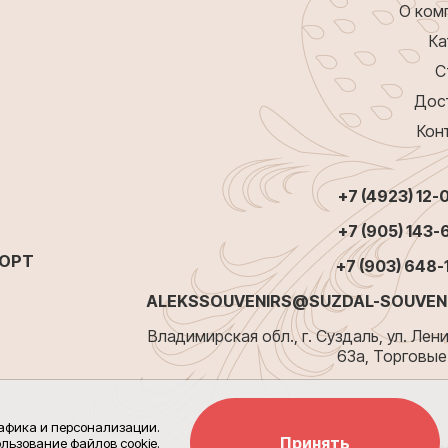
О ком
Ка
С
Дос
Кон
+7 (4923) 12-
+7 (905) 143-
ПОРТ
+7 (903) 648-
ALEKSSOUVENIRS@SUZDAL-SOUVENI
Владимирская обл., г. Суздаль, ул. Лени
63а, Торговые
рафика и персонализации.
Принять
льзование файлов cookie.